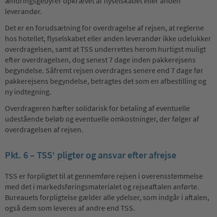
ændringsgebyrer opkrævet af flyselskabet eller anden
leverandør.
Det er en forudsætning for overdragelse af rejsen, at reglerne
hos hotellet, flyselskabet eller anden leverandør ikke udelukker
overdragelsen, samt at TSS underrettes herom hurtigst muligt
efter overdragelsen, dog senest 7 dage inden pakkerejsens
begyndelse. Såfremt rejsen overdrages senere end 7 dage før
pakkerejsens begyndelse, betragtes det som en afbestilling og
ny indtegning.
Overdrageren hæfter solidarisk for betaling af eventuelle
udestående beløb og eventuelle omkostninger, der følger af
overdragelsen af rejsen.
Pkt. 6 – TSS‘ pligter og ansvar efter afrejse
TSS er forpligtet til at gennemføre rejsen i overensstemmelse
med det i markedsføringsmaterialet og rejseaftalen anførte.
Bureauets forpligtelse gælder alle ydelser, som indgår i aftalen,
også dem som leveres af andre end TSS.