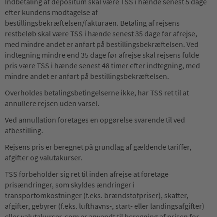
Indbetaling af depositum skal være TSS i hænde senest 5 dage
efter kundens modtagelse af
bestillingsbekræftelsen/fakturaen. Betaling af rejsens
restbeløb skal være TSS i hænde senest 35 dage før afrejse,
med mindre andet er anført på bestillingsbekræftelsen. Ved
indtegning mindre end 35 dage før afrejse skal rejsens fulde
pris være TSS i hænde senest 48 timer efter indtegning, med
mindre andet er anført på bestillingsbekræftelsen.
Overholdes betalingsbetingelserne ikke, har TSS ret til at
annullere rejsen uden varsel.
Ved annullation foretages en opgørelse svarende til ved
afbestilling.
Rejsens pris er beregnet på grundlag af gældende tariffer,
afgifter og valutakurser.
TSS forbeholder sig ret til inden afrejse at foretage
prisændringer, som skyldes ændringer i
transportomkostninger (f.eks. brændstofpriser), skatter,
afgifter, gebyrer (f.eks. lufthavns-, start- eller landingsafgifter)
eller valutakurser, som er anvendt til beregning af prisen for