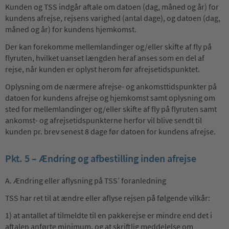
Kunden og TSS indgår aftale om datoen (dag, måned og år) for
kundens afrejse, rejsens varighed (antal dage), og datoen (dag,
måned og år) for kundens hjemkomst.
Der kan forekomme mellemlandinger og/eller skifte af fly på
flyruten, hvilket uanset længden heraf anses som en del af
rejse, når kunden er oplyst herom før afrejsetidspunktet.
Oplysning om de nærmere afrejse- og ankomsttidspunkter på
datoen for kundens afrejse og hjemkomst samt oplysning om
sted for mellemlandinger og/eller skifte af fly på flyruten samt
ankomst- og afrejsetidspunkterne herfor vil blive sendt til
kunden pr. brev senest 8 dage før datoen for kundens afrejse.
Pkt. 5 – Ændring og afbestilling inden afrejse
A. Ændring eller aflysning på TSS’ foranledning
TSS har ret til at ændre eller aflyse rejsen på følgende vilkår:
1) at antallet af tilmeldte til en pakkerejse er mindre end det i
aftalen anførte minimum, og at skriftlig meddelelse om