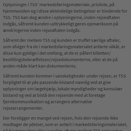
Oplysninger i TSS’ markedsføringsmateriale, prisliste, på
hjemmesiden og i disse almindelige betingelser er bindende for
TSS. TSS kan dog ændre i oplysningerne, inden rejseaftalen
indgås, såfremt kunden udtrykkeligt gøres opmærksom på
ændringerne inden rejseaftalen indgås.
Såfremt der mellem TSS og kunden er truffet særlige aftaler,
som afviger fra de i markedsføringsmaterialet anførte vilkår, er
disse kun gyldige i det omfang, at de er påført billetten/
bestillingsbekræftelsen/rejsedokumenterne, eller at de på
anden måde klart kan dokumenteres.
Såfremt kunden kommer i vanskeligheder under rejsen, er TSS
forpligtet til at yde passende bistand navnlig ved at give
oplysninger om lægehjælp, lokale myndigheder og konsulær
bistand og ved at bistå den rejsende med at foretage
fjernkommunikation og arrangere alternative
rejsearrangementer.
Der foreligger en mangel ved rejsen, hvis den rejsende ikke
modtager de ydelser, som er anført i markedsføringsmaterialet,
på hjemmesiden eller i særlige aftaler mellem TSS og kunden,