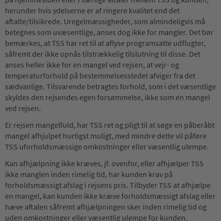
herunder hvis ydelserne er af ringere kvalitet end det
aftalte/tilsikrede. Uregelmæssigheder, som almindeligvis må
betegnes som uvæsentlige, anses dog ikke for mangler. Det bør
bemærkes, at TSS har ret til at aflyse programsatte udflugter,
såfremt der ikke opnås tilstrækkelig tilslutning til disse. Det
anses heller ikke for en mangel ved rejsen, at vejr- og
temperaturforhold på bestemmelsesstedet afviger fra det
sædvanlige. Tilsvarende betragtes forhold, som i det væsentlige
skyldes den rejsendes egen forsømmelse, ikke som en mangel
ved rejsen.
Er rejsen mangelfuld, har TSS ret og pligt til at søge en påberåbt
mangel afhjulpet hurtigst muligt, med mindre dette vil påføre
TSS uforholdsmæssige omkostninger eller væsentlig ulempe.
Kan afhjælpning ikke kræves, jf. ovenfor, eller afhjælper TSS
ikke manglen inden rimelig tid, har kunden krav på
forholdsmæssigt afslag i rejsens pris. Tilbyder TSS at afhjælpe
en mangel, kan kunden ikke kræve forholdsmæssigt afslag eller
hæve aftalen såfremt afhjælpningen sker inden rimelig tid og
uden omkostninger eller væsentlig ulempe for kunden.