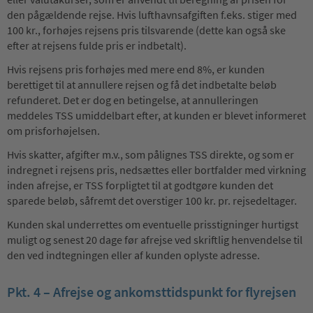
den pågældende rejse. Hvis lufthavnsafgiften f.eks. stiger med
100 kr., forhøjes rejsens pris tilsvarende (dette kan også ske
efter at rejsens fulde pris er indbetalt).
Hvis rejsens pris forhøjes med mere end 8%, er kunden
berettiget til at annullere rejsen og få det indbetalte beløb
refunderet. Det er dog en betingelse, at annulleringen
meddeles TSS umiddelbart efter, at kunden er blevet informeret
om prisforhøjelsen.
Hvis skatter, afgifter m.v., som pålignes TSS direkte, og som er
indregnet i rejsens pris, nedsættes eller bortfalder med virkning
inden afrejse, er TSS forpligtet til at godtgøre kunden det
sparede beløb, såfremt det overstiger 100 kr. pr. rejsedeltager.
Kunden skal underrettes om eventuelle prisstigninger hurtigst
muligt og senest 20 dage før afrejse ved skriftlig henvendelse til
den ved indtegningen eller af kunden oplyste adresse.
Pkt. 4 – Afrejse og ankomsttidspunkt for flyrejsen