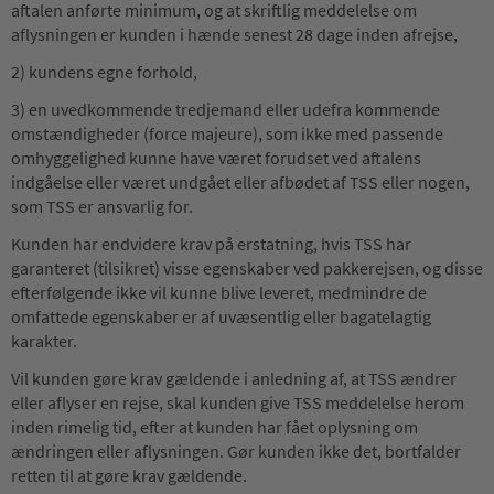
aftalen anførte minimum, og at skriftlig meddelelse om
aflysningen er kunden i hænde senest 28 dage inden afrejse,
2) kundens egne forhold,
3) en uvedkommende tredjemand eller udefra kommende
omstændigheder (force majeure), som ikke med passende
omhyggelighed kunne have været forudset ved aftalens
indgåelse eller været undgået eller afbødet af TSS eller nogen,
som TSS er ansvarlig for.
Kunden har endvidere krav på erstatning, hvis TSS har
garanteret (tilsikret) visse egenskaber ved pakkerejsen, og disse
efterfølgende ikke vil kunne blive leveret, medmindre de
omfattede egenskaber er af uvæsentlig eller bagatelagtig
karakter.
Vil kunden gøre krav gældende i anledning af, at TSS ændrer
eller aflyser en rejse, skal kunden give TSS meddelelse herom
inden rimelig tid, efter at kunden har fået oplysning om
ændringen eller aflysningen. Gør kunden ikke det, bortfalder
retten til at gøre krav gældende.