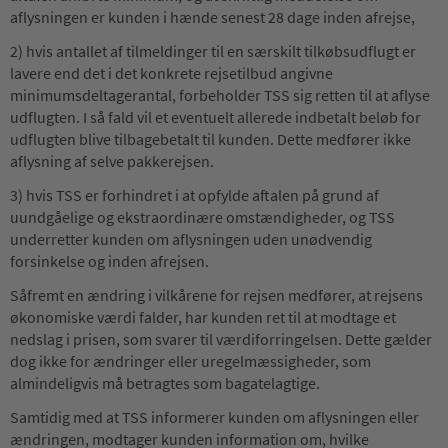
aflysningen er kunden i hænde senest 28 dage inden afrejse,
2) hvis antallet af tilmeldinger til en særskilt tilkøbsudflugt er
lavere end det i det konkrete rejsetilbud angivne
minimumsdeltagerantal, forbeholder TSS sig retten til at aflyse
udflugten. I så fald vil et eventuelt allerede indbetalt beløb for
udflugten blive tilbagebetalt til kunden. Dette medfører ikke
aflysning af selve pakkerejsen.
3) hvis TSS er forhindret i at opfylde aftalen på grund af
uundgåelige og ekstraordinære omstændigheder, og TSS
underretter kunden om aflysningen uden unødvendig
forsinkelse og inden afrejsen.
Såfremt en ændring i vilkårene for rejsen medfører, at rejsens
økonomiske værdi falder, har kunden ret til at modtage et
nedslag i prisen, som svarer til værdiforringelsen. Dette gælder
dog ikke for ændringer eller uregelmæssigheder, som
almindeligvis må betragtes som bagatelagtige.
Samtidig med at TSS informerer kunden om aflysningen eller
ændringen, modtager kunden information om, hvilke