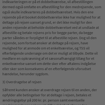
indkvarteringen er på et dobbeltværelse, vil afbestillingen
dermed også omfatte en afbestilling for den medrejsende, som
også skulle indkvarteres på dobbeltværelset. Hvis den ene
rejsende på et booket dobbeltværelse ikke har mulighed for at
deltage på rejsen uanset grund, er det ikke muligt for den
anden rejsende at beholde dobbeltværelset ved at undlade at
afbestille og betale rejsens pris for begge parter, da begge
parter således er forpligtet til at afbestille rejsen. Dog vil den
rejsende, som fortsat ønsker at deltage på rejsen, have
mulighed for at anmode om et enkeltværelse, og TSS vil
efterfølgende undersøge om det er muligt at tilbyde. Dette vil
medføre en opkrævning af et sæsonafhængigt tillæg for et
enkeltværelse uanset om dette sker efter aftalens indgåelse
eller sker som konsekvens af en efterfølgende uforudset
hændelse, herunder sygdom.
3) Overdragelse af rejsen
Såfremt kunden ønsker at overdrage rejsen til en anden, der
opfylder alle betingelser for at deltage i rejsen, betales et
ændringsgebyr på 200 kr. pr. person samt eventuelle