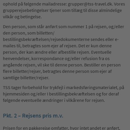
ophold på følgende mailadresse: grupper@tss-travel.dk. Vores
grupperejsebetingelser tjener som tillæg til disse almindelige
vilkår og betingelse.
Den person, som står anført som nummer 1 på rejsen, og/eller
den person, som billetten/
bestillingsbekræftelsen/rejsedokumenterne sendes eller e-
mailes til, betragtes som ejer af rejsen. Det er kun denne
person, der kan ændre eller afbestille rejsen. Eventuelle
henvendelser, korrespondance og/eller refusion fra os
angående rejsen, vil ske til denne person. Bestiller en person
flere billetter/rejser, betragtes denne person som ejer af
samtlige billetter/rejser.
TSS tager forbehold for trykfejl i markedsføringsmaterialet, på
hjemmesiden og/eller I bestillingsbekræftelsen og for deraf
følgende eventuelle ændringer i vilkårene for rejsen.
Pkt. 2 – Rejsens pris m.v.
Prisen for en pakkerejse omfatter, hvor intet andet er anført,