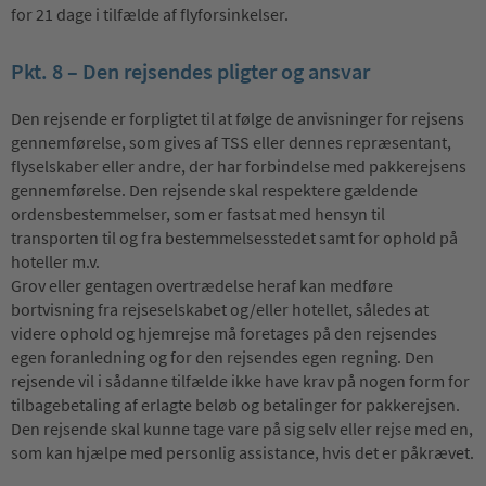
for 21 dage i tilfælde af flyforsinkelser.
Pkt. 8 – Den rejsendes pligter og ansvar
Den rejsende er forpligtet til at følge de anvisninger for rejsens
gennemførelse, som gives af TSS eller dennes repræsentant,
flyselskaber eller andre, der har forbindelse med pakkerejsens
gennemførelse. Den rejsende skal respektere gældende
ordensbestemmelser, som er fastsat med hensyn til
transporten til og fra bestemmelsesstedet samt for ophold på
hoteller m.v.
Grov eller gentagen overtrædelse heraf kan medføre
bortvisning fra rejseselskabet og/eller hotellet, således at
videre ophold og hjemrejse må foretages på den rejsendes
egen foranledning og for den rejsendes egen regning. Den
rejsende vil i sådanne tilfælde ikke have krav på nogen form for
tilbagebetaling af erlagte beløb og betalinger for pakkerejsen.
Den rejsende skal kunne tage vare på sig selv eller rejse med en,
som kan hjælpe med personlig assistance, hvis det er påkrævet.