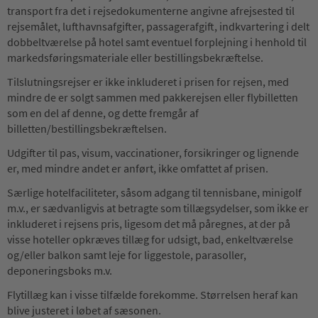
transport fra det i rejsedokumenterne angivne afrejsested til
rejsemålet, lufthavnsafgifter, passagerafgift, indkvartering i delt
dobbeltværelse på hotel samt eventuel forplejning i henhold til
markedsføringsmateriale eller bestillingsbekræftelse.
Tilslutningsrejser er ikke inkluderet i prisen for rejsen, med
mindre de er solgt sammen med pakkerejsen eller flybilletten
som en del af denne, og dette fremgår af
billetten/bestillingsbekræftelsen.
Udgifter til pas, visum, vaccinationer, forsikringer og lignende
er, med mindre andet er anført, ikke omfattet af prisen.
Særlige hotelfaciliteter, såsom adgang til tennisbane, minigolf
m.v., er sædvanligvis at betragte som tillægsydelser, som ikke er
inkluderet i rejsens pris, ligesom det må påregnes, at der på
visse hoteller opkræves tillæg for udsigt, bad, enkeltværelse
og/eller balkon samt leje for liggestole, parasoller,
deponeringsboks m.v.
Flytillæg kan i visse tilfælde forekomme. Størrelsen heraf kan
blive justeret i løbet af sæsonen.