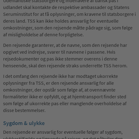
Udenlandske statsborgere og indehavere af dansk pas i
udlandet skal kontakte de respektive ambassader og Statens
Seruminstitut for at få oplysninger, om kravene til statsborgere i
deres land. TSS kan ikke holdes ansvarlig for eventuelle
omkostninger, som den rejsende måtte pådrage sig, som følge
af misligholdelse af denne forpligtelse.
Den rejsende garanterer, at de navne, som den rejsende har
opgivet ved indrejse, svarer til navnene i passene. Hvis
rejsedokumenter og pas ikke stemmer overens i denne
henseende, skal den rejsende straks underrette TSS herom.
I det omfang den rejsende ikke har modtaget ukorrekte
oplysninger fra TSS, er den rejsende ansvarlig for alle
omkostninger, der opstår som følge af, at ovennævnte
formaliteter ikke er opfyldt, og at hjemtransport finder sted
som følge af ukorrekte pas eller manglende overholdelse af
disse bestemmelser.
Sygdom & ulykke
Den rejsende er ansvarlig for eventuelle følger af sygdom,
ulykkestilfælde og lignende på rejsen, og det påhviler den