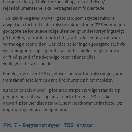
hjemmesiden, på billetten/bestillingsbekræftelsen/
rejsedokumenterne, skal betragtes som forventede.
TSS kan ikke gøres ansvarlig for tab, som skyldes mindre
afvigelser i forhold til de oplyste ankomsttider. TSS yder ingen
godtgørelse for uvæsentlige ulemper grundet forsyningssvigt
på hoteller, herunder midlertidige afbrydelser af varmt vand,
varme og aircondition. Der ydes heller ingen godtgørelse, hvis
swimmingpools og lignende faciliteter midlertidigt er ude af
drift på grund af nødvendige reparationer eller
vedligeholdelsesarbejder.
Endelig fraskriver TSS sig ethvert ansvar for oplysninger, som
fremgår af hotellernes egne brochurer og hjemmesider.
Kunden er selv ansvarlig for medbragte værdigenstande og
penge samt opbevaring heraf under ferien. TSS er ikke
ansvarlig for værdigenstande, som bortkommer fra hotellets
deponeringsboks eller lignende.
Pkt. 7 – Begrænsninger i TSS‘ ansvar