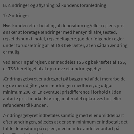
B. Ændringer og aflysning på kundens foranledning
1) Ændringer
Hvis kunden efter betaling af depositum og/eller rejsens pris
ønsker at foretage ændringer med hensyn til afrejsested,
rejsetidspunkt, hotel, rejsedeltagere, gælder følgende regler
under forudsætning af, at TSS bekræfter, at en sådan ændring
er mulig:
Ved ændring af rejser, der meddeles TSS og bekræftes af TSS,
er TSS berettiget til at opkræve et ændringsgebyr.
Ændringsgebyret er udregnet på baggrund af det merarbejde
og de merudgifter, som ændringen medfører, og udgør
minimum 200 kr. En eventuel prisdifference i forhold til den
anførte pris I markedsføringsmaterialet opkræves hos eller
refunderes til kunden.
Ændringsgebyret indbetales samtidig med eller umiddelbart
efter ændringen, således at der som minimum er indbetalt det
fulde depositum på rejsen, med mindre andet er anført på