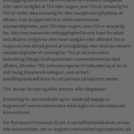
eller være undgået af TSS eller nogen, som TSS er ansvarlig for.
TSS er heller ikke ansvarlig for den manglende opfyldelse af
aftalen, hvis årsagen hertil er udefra kommende
omstændigheder, som TSS eller nogen, som TSS er ansvarlig
for, ikke med passende omhyggelighed kunne have forudset
ved aftalens indgåelse eller have undgået eller afbødet (force
majeure).Hvis det på grund af uundgåelige eller ekstraordinære
omstændigheder er umuligt for TSS at sikre kundens
befordring tilbage til afrejsestedet i overenstemmelse med
aftalen, afholder TSS omkostningerne til indkvatering af en så
vidt mulig tilsvarende kategori, som anført i
bestillingsbekræftelsen for en periode på højst tre nætter.
TSS‘ ansvar for tab og/eller person- eller tingskade:
Erstatning for personskade og for skade på bagage er
begrænset i overensstemmelse med reglerne i internationale
konventioner.
For flytransport henvises til pkt. 6 om luftfartsselskabets ansvar.
Alle ankomsttider, der er angivet i markedsføringsmaterialet, på