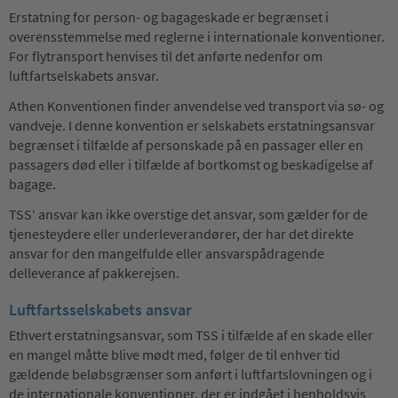
Erstatning for person- og bagageskade er begrænset i
overensstemmelse med reglerne i internationale konventioner.
For flytransport henvises til det anførte nedenfor om
luftfartselskabets ansvar.
Athen Konventionen finder anvendelse ved transport via sø- og
vandveje. I denne konvention er selskabets erstatningsansvar
begrænset i tilfælde af personskade på en passager eller en
passagers død eller i tilfælde af bortkomst og beskadigelse af
bagage.
TSS‘ ansvar kan ikke overstige det ansvar, som gælder for de
tjenesteydere eller underleverandører, der har det direkte
ansvar for den mangelfulde eller ansvarspådragende
delleverance af pakkerejsen.
Luftfartsselskabets ansvar
Ethvert erstatningsansvar, som TSS i tilfælde af en skade eller
en mangel måtte blive mødt med, følger de til enhver tid
gældende beløbsgrænser som anført i luftfartslovningen og i
de internationale konventioner, der er indgået i henholdsvis