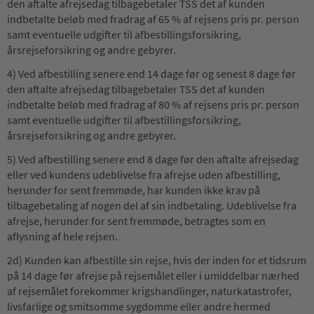
den aftalte afrejsedag tilbagebetaler TSS det af kunden
indbetalte beløb med fradrag af 65 % af rejsens pris pr. person
samt eventuelle udgifter til afbestillingsforsikring,
årsrejseforsikring og andre gebyrer.
4) Ved afbestilling senere end 14 dage før og senest 8 dage før
den aftalte afrejsedag tilbagebetaler TSS det af kunden
indbetalte beløb med fradrag af 80 % af rejsens pris pr. person
samt eventuelle udgifter til afbestillingsforsikring,
årsrejseforsikring og andre gebyrer.
5) Ved afbestilling senere end 8 dage før den aftalte afrejsedag
eller ved kundens udeblivelse fra afrejse uden afbestilling,
herunder for sent fremmøde, har kunden ikke krav på
tilbagebetaling af nogen del af sin indbetaling. Udeblivelse fra
afrejse, herunder for sent fremmøde, betragtes som en
aflysning af hele rejsen.
2d) Kunden kan afbestille sin rejse, hvis der inden for et tidsrum
på 14 dage før afrejse på rejsemålet eller i umiddelbar nærhed
af rejsemålet forekommer krigshandlinger, naturkatastrofer,
livsfarlige og smitsomme sygdomme eller andre hermed