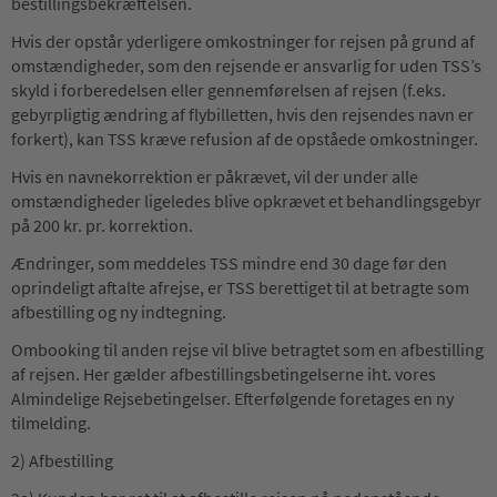
bestillingsbekræftelsen.
Hvis der opstår yderligere omkostninger for rejsen på grund af
omstændigheder, som den rejsende er ansvarlig for uden TSS’s
skyld i forberedelsen eller gennemførelsen af rejsen (f.eks.
gebyrpligtig ændring af flybilletten, hvis den rejsendes navn er
forkert), kan TSS kræve refusion af de opståede omkostninger.
Hvis en navnekorrektion er påkrævet, vil der under alle
omstændigheder ligeledes blive opkrævet et behandlingsgebyr
på 200 kr. pr. korrektion.
Ændringer, som meddeles TSS mindre end 30 dage før den
oprindeligt aftalte afrejse, er TSS berettiget til at betragte som
afbestilling og ny indtegning.
Ombooking til anden rejse vil blive betragtet som en afbestilling
af rejsen. Her gælder afbestillingsbetingelserne iht. vores
Almindelige Rejsebetingelser. Efterfølgende foretages en ny
tilmelding.
2) Afbestilling