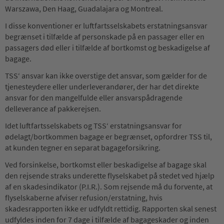
Warszawa, Den Haag, Guadalajara og Montreal.
I disse konventioner er luftfartsselskabets erstatningsansvar
begrænset i tilfælde af personskade på en passager eller en
passagers død eller i tilfælde af bortkomst og beskadigelse af
bagage.
TSS‘ ansvar kan ikke overstige det ansvar, som gælder for de
tjenesteydere eller underleverandører, der har det direkte
ansvar for den mangelfulde eller ansvarspådragende
delleverance af pakkerejsen.
Idet luftfartsselskabets og TSS‘ erstatningsansvar for
ødelagt/bortkommen bagage er begrænset, opfordrer TSS til,
at kunden tegner en separat bagageforsikring.
Ved forsinkelse, bortkomst eller beskadigelse af bagage skal
den rejsende straks underette flyselskabet på stedet ved hjælp
af en skadesindikator (P.I.R.). Som rejsende må du forvente, at
flyselskaberne afviser refusion/erstatning, hvis
skadesrapporten ikke er udfyldt rettidig. Rapporten skal senest
udfyldes inden for 7 dage i tilfælde af bagageskader og inden