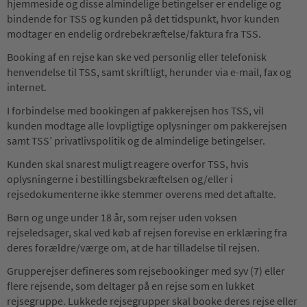
hjemmeside og disse almindelige betingelser er endelige og
bindende for TSS og kunden på det tidspunkt, hvor kunden
modtager en endelig ordrebekræftelse/faktura fra TSS.
Booking af en rejse kan ske ved personlig eller telefonisk
henvendelse til TSS, samt skriftligt, herunder via e-mail, fax og
internet.
I forbindelse med bookingen af pakkerejsen hos TSS, vil
kunden modtage alle lovpligtige oplysninger om pakkerejsen
samt TSS’ privatlivspolitik og de almindelige betingelser.
Kunden skal snarest muligt reagere overfor TSS, hvis
oplysningerne i bestillingsbekræftelsen og/eller i
rejsedokumenterne ikke stemmer overens med det aftalte.
Børn og unge under 18 år, som rejser uden voksen
rejseledsager, skal ved køb af rejsen forevise en erklæring fra
deres forældre/værge om, at de har tilladelse til rejsen.
Grupperejser defineres som rejsebookinger med syv (7) eller
flere rejsende, som deltager på en rejse som en lukket
rejsegruppe. Lukkede rejsegrupper skal booke deres rejse eller