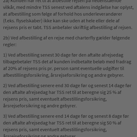
2a) Kunden har ret til at afbestille rejsen på nedenstående
vilkår, med mindre TSS senest ved aftalens indgåelse har oplyst,
at afbestilling som følge af forhold hos underleverandører
(f.eks. flyselskaber) ikke kan ske uden at hele eller dele af
rejsens pris er tabt. TSS anbefaler skriftlig afbestilling af rejsen.
2b) Ved afbestilling af en rejse med charterfly gælder følgende
regler:
1) Ved afbestilling senest 30 dage før den aftalte afrejsedag
tilbagebetaler TSS det af kunden indbetalte beløb med fradrag
af 20% af rejsens pris pr. person samt eventuelle udgifter til
afbestillingsforsikring, årsrejseforsikring og andre gebyrer.
2) Ved afbestilling senere end 30 dage før og senest 14 dage før
den aftalte afrejsedag har TSS ret til at beregne sig 25 % af
rejsens pris, samt eventuelt afbestillingsforsikring,
årsrejseforsikring og andre gebyrer.
3) Ved afbestilling senere end 14 dage før og senest 8 dage før
den aftalte afrejsedag har TSS ret til at beregne sig 50 % af
rejsens pris, samt eventuelt afbestillingsforsikring,
årsrejseforsikring og andre gebyrer.