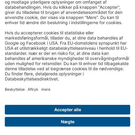
Den rejsende er endvidere ansvarlig for at overholde eventuelle
af TSS oplyste regler for genbekræftelse af ruteflystrækninger.
Undladelse af at genbekræfte betyder, at de pågældende
ruteflyselskaber har ret til at disponere over de reserverede
pladser til anden side. Den rejsende kan i sådanne tilfælde ikke
gøre krav gældende mod hverken TSS eller flyselskab.
Den rejsende er ansvarlig for at have afsluttet et eventuelt check
in i overensstemmelse med de af TSS oplyste steder og
tidspunkter for seneste check in på ud- og hjemrejsen. Møder
den rejsende ikke rettidigt op til rejsen, mister den rejsende
retten til denne og må i givet fald foretage rejsen for egen
regning.
Den rejsende bærer ansvaret for, at såvel den rejsende selv som
bagage er egnet til fly- og/eller bustransport.
Graviditet
Det bør bemærkes, at gravide ikke må være passagerer på fly,
når de er i 8. eller 9. måned.