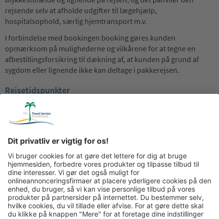
rejsende selv at afholde udgifter til lægehjælp,
hospitalsophold, særlig hjemtransport m.v.
I forbindelse med bookingen booking gøres kunden
opmærksom på mulighederne og vilkårene for at tegne en
afbestillingsforsikring til dækning af, at kunden på grund af
sygdom eller lignende ikke kan deltage i pakkerejsen.
Rejsetidspunkter
Den rejsende skal løbende holde sig orienteret om
afgangssteder og –tidspunkter for de til rejsens gennemførelse
inkluderede transportmidler.
Den rejsende skal holde sig orienteret om hjemrejsetidspunkter
ved i god tid forud for hjemrejsen at høre rejselederen eller
gennemse relevante opslag på et på forhånd aftalt sted for
derved at blive bekendt med, om hjemrejsetidspunktet er
ændret i forhold til det på billetten/ rejsedokumenter anførte
tidspunkt. Rejsende anbefales at kontakte TSS‘ lokale
repræsentant 24 timer inden hjemrejse med henblik på at få
bekræftet tidspunktet.