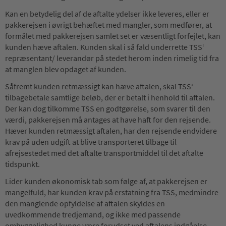
Kan en betydelig del af de aftalte ydelser ikke leveres, eller er
pakkerejsen i øvrigt behæftet med mangler, som medfører, at
formålet med pakkerejsen samlet set er væsentligt forfejlet, kan
kunden hæve aftalen. Kunden skal i så fald underrette TSS‘
repræsentant/ leverandør på stedet herom inden rimelig tid fra
at manglen blev opdaget af kunden.
Såfremt kunden retmæssigt kan hæve aftalen, skal TSS‘
tilbagebetale samtlige beløb, der er betalt i henhold til aftalen.
Der kan dog tilkomme TSS en godtgørelse, som svarer til den
værdi, pakkerejsen må antages at have haft for den rejsende.
Hæver kunden retmæssigt aftalen, har den rejsende endvidere
krav på uden udgift at blive transporteret tilbage til
afrejsestedet med det aftalte transportmiddel til det aftalte
tidspunkt.
Lider kunden økonomisk tab som følge af, at pakkerejsen er
mangelfuld, har kunden krav på erstatning fra TSS, medmindre
den manglende opfyldelse af aftalen skyldes en
uvedkommende tredjemand, og ikke med passende
omhyggelighed kunne være forudset ved aftalens indgåelse