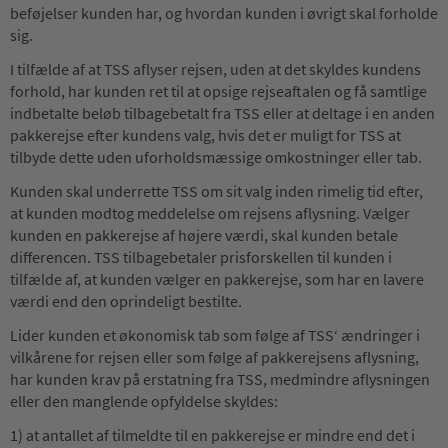
beføjelser kunden har, og hvordan kunden i øvrigt skal forholde
sig.
I tilfælde af at TSS aflyser rejsen, uden at det skyldes kundens
forhold, har kunden ret til at opsige rejseaftalen og få samtlige
indbetalte beløb tilbagebetalt fra TSS eller at deltage i en anden
pakkerejse efter kundens valg, hvis det er muligt for TSS at
tilbyde dette uden uforholdsmæssige omkostninger eller tab.
Kunden skal underrette TSS om sit valg inden rimelig tid efter,
at kunden modtog meddelelse om rejsens aflysning. Vælger
kunden en pakkerejse af højere værdi, skal kunden betale
differencen. TSS tilbagebetaler prisforskellen til kunden i
tilfælde af, at kunden vælger en pakkerejse, som har en lavere
værdi end den oprindeligt bestilte.
Lider kunden et økonomisk tab som følge af TSS‘ ændringer i
vilkårene for rejsen eller som følge af pakkerejsens aflysning,
har kunden krav på erstatning fra TSS, medmindre aflysningen
eller den manglende opfyldelse skyldes:
1) at antallet af tilmeldte til en pakkerejse er mindre end det i