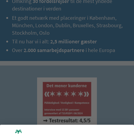
Omkring
30 fordelsrejser
til de mest yndede
destinationer i verden
Et godt netværk med placeringer i København,
München, London, Dublin, Bruxelles, Strasbourg,
Stockholm, Oslo
Til nu har vi i alt:
2,5 millioner gæster
Over
2.000 samarbejdspartnere
i hele Europa