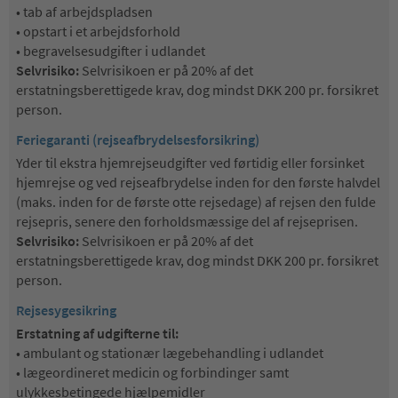
• tab af arbejdspladsen
• opstart i et arbejdsforhold
• begravelsesudgifter i udlandet
Selvrisiko:
Selvrisikoen er på 20% af det
erstatningsberettigede krav, dog mindst DKK 200 pr. forsikret
person.
Feriegaranti (rejseafbrydelsesforsikring)
Yder til ekstra hjemrejseudgifter ved førtidig eller forsinket
hjemrejse og ved rejseafbrydelse inden for den første halvdel
(maks. inden for de første otte rejsedage) af rejsen den fulde
rejsepris, senere den forholdsmæssige del af rejseprisen.
Selvrisiko:
Selvrisikoen er på 20% af det
erstatningsberettigede krav, dog mindst DKK 200 pr. forsikret
person.
Rejsesygesikring
Erstatning af udgifterne til:
• ambulant og stationær lægebehandling i udlandet
• lægeordineret medicin og forbindinger samt
ulykkesbetingede hjælpemidler