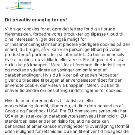
Rejsepost pr. e-mail-nyhedsbrev:
Fremover vil vi gerne sende dig vores mest spændende
rejser via e-mail!
Tilmeld dig nu!