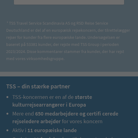
TSS Travel Service Scandinavia AS og RSD Reise Service
1
Deutschland er del af en europæisk rejsekoncern, der tilrettelægger
rejser for kunder fra flere europæiske lande. Undersøgelsen er
baseret på 53381 kunder, der rejste med TSS Group i perioden
2023/2024. Disse kommentarer stammer fra kunder, der har rejst
med vores virksomhedsgruppe.
TSS – din stærke partner
TSS-koncernen er en af de
største
kulturrejsearrangører i Europa
Mere end
650 medarbejdere og certifi cerede
rejseledere arbejder
for vores koncern
Aktiv i
11 europæiske lande