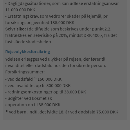
• Dagligdagssituationer, som kan udløse erstatningsansvar
11.000.000 DKK
• Erstatningskrav, som vedrører skader på lejemål, pr.
forsikringsbegivenhed 186.000 DKK
Selvrisiko:
I de tilfælde som beskrives under punkt 2.2,
fratrækkes en selvrisiko på 20%, mindst DKK 400,-, fra det
fastslåede skadesbeløb.
Rejseulykkesforsikring
Ydelsen erlægges ved ulykker på rejsen, der fører til
invaliditet eller dødsfald hos den forsikrede person.
Forsikringssummer:
• ved dødsfald
150.000 DKK
1)
• ved invaliditet op til 300.000 DKK
• redningsomkostninger op til 38.000 DKK
• udgifter ved kosmetisk
• operation op til 38.000 DKK
ved børn, indtil det fyldte 18. år ved dødsfald 75.000 DKK
1)