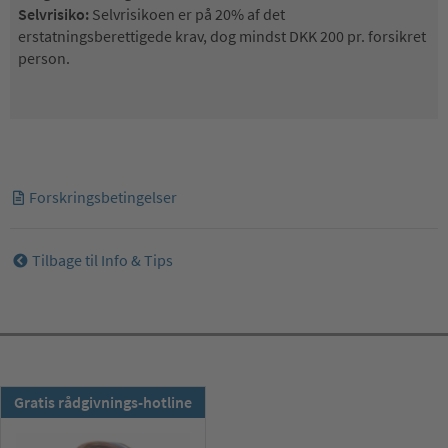
Selvrisiko:
Selvrisikoen er på 20% af det
erstatningsberettigede krav, dog mindst DKK 200 pr. forsikret
person.
Forskringsbetingelser
Tilbage til Info & Tips
TSS-Nyhedsbrevet:
Gratis rådgivnings-hotline
Meld dig till nu !