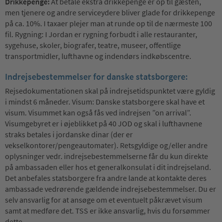
Drikkepenge:
At betale ekstra drikkepenge er op til gæsten,
men tjenere og andre serviceydere bliver glade for drikkepenge
på ca. 10%. I taxaer plejer man at runde op til de nærmeste 100
fil. Rygning: I Jordan er rygning forbudt i alle restauranter,
sygehuse, skoler, biografer, teatre, museer, offentlige
transportmidler, lufthavne og indendørs indkøbscentre.
Indrejsebestemmelser for danske statsborgere:
Rejsedokumentationen skal på indrejsetidspunktet være gyldig
i mindst 6 måneder. Visum: Danske statsborgere skal have et
visum. Visummet kan også fås ved indrejsen ”on arrival”.
Visumgebyret er i øjeblikket på 40 JOD og skal i lufthavnene
straks betales i jordanske dinar (der er
vekselkontorer/pengeautomater). Retsgyldige og/eller andre
oplysninger vedr. indrejsebestemmelserne får du kun direkte
på ambassaden eller hos et generalkonsulat i dit indrejseland.
Det anbefales statsborgere fra andre lande at kontakte deres
ambassade vedrørende gældende indrejsebestemmelser. Du er
selv ansvarlig for at ansøge om et eventuelt påkrævet visum
samt at medføre det. TSS er ikke ansvarlig, hvis du forsømmer
dette.