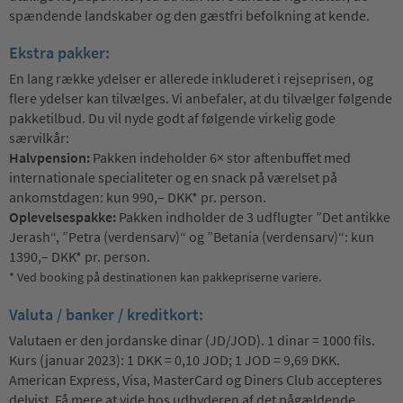
spændende landskaber og den gæstfri befolkning at kende.
Ekstra pakker:
En lang række ydelser er allerede inkluderet i rejseprisen, og
flere ydelser kan tilvælges. Vi anbefaler, at du tilvælger følgende
pakketilbud. Du vil nyde godt af følgende virkelig gode
særvilkår:
Halvpension:
Pakken indeholder 6× stor aftenbuffet med
internationale specialiteter og en snack på værelset på
ankomstdagen: kun 990,– DKK* pr. person.
Oplevelsespakke:
Pakken indholder de 3 udflugter ”Det antikke
Jerash“, ”Petra (verdensarv)“ og ”Betania (verdensarv)“: kun
1390,– DKK* pr. person.
* Ved booking på destinationen kan pakkepriserne variere.
Valuta / banker / kreditkort:
Valutaen er den jordanske dinar (JD/JOD). 1 dinar = 1000 fils.
Kurs (januar 2023): 1 DKK = 0,10 JOD; 1 JOD = 9,69 DKK.
American Express, Visa, MasterCard og Diners Club accepteres
delvist. Få mere at vide hos udbyderen af det pågældende