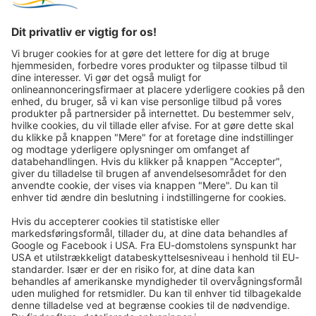
Rejsepost pr. e-mail-nyhedsbrev:
Fremover vil vi gerne sende dig vores mest spændende
rejser via e-mail!
Tilmeld dig nu!