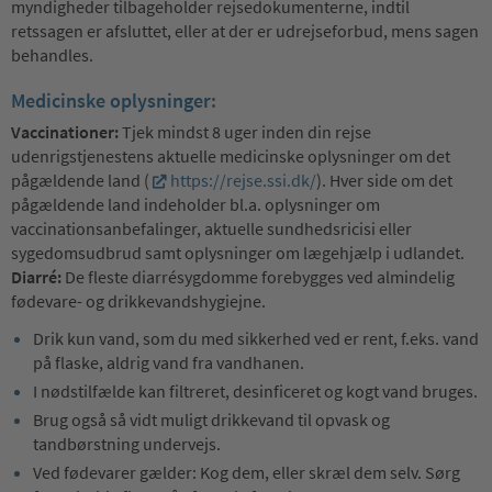
myndigheder tilbageholder rejsedokumenterne, indtil
retssagen er afsluttet, eller at der er udrejseforbud, mens sagen
behandles.
Medicinske oplysninger:
Vaccinationer:
Tjek mindst 8 uger inden din rejse
udenrigstjenestens aktuelle medicinske oplysninger om det
pågældende land (
https://rejse.ssi.dk/
). Hver side om det
pågældende land indeholder bl.a. oplysninger om
vaccinationsanbefalinger, aktuelle sundhedsricisi eller
sygedomsudbrud samt oplysninger om lægehjælp i udlandet.
Diarré:
De fleste diarrésygdomme forebygges ved almindelig
fødevare- og drikkevandshygiejne.
Drik kun vand, som du med sikkerhed ved er rent, f.eks. vand
på flaske, aldrig vand fra vandhanen.
I nødstilfælde kan filtreret, desinficeret og kogt vand bruges.
Brug også så vidt muligt drikkevand til opvask og
tandbørstning undervejs.
Ved fødevarer gælder: Kog dem, eller skræl dem selv. Sørg