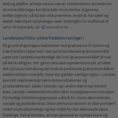
told og afgifter af hele varens værdi. I toldenbliver du bedt om
at vise kvitteringer for dine køb. Husk derfor at gemme
kvitteringerne, så du kan dokumentere, hvad du har købt og
betalt. Nærmere oplysninger vedr. toldregler for indførsel af
varer til Danmark, se:
www.skat.dk
.
Landespecifikke sikkerhedsanvisninger:
På grund af gentagne hændelser ved grænserne til Syrien og
Irak frarådes rejser ind i det syrisk-jordanske grænseområde
samt ind i landets nordøstlige del ind i grænseområdet til Irak
på det kraftigste. Der gøres desuden opmærksom på, at både
det syrisk-jordanske og det irakisk-jordanske grænseområde er
lukket militært område, hvor der gælder særlige regler. I Jordan
kan der regelmæssigt være demonstrationer og
protestaktioner, både i Amman og i andre større og mindre
byer, særligt i weekenderne eller efter fredagsbønnen; her giver
forskellige befolkningsgrupper udtryk for deres økonomiske,
sociale og politiske krav. Disse demonstrationer er ikke primært
rettet mod udlændinge og har hidtil for det allermeste være
fredelige. Det anbefales, at man generelt er opmærksom og