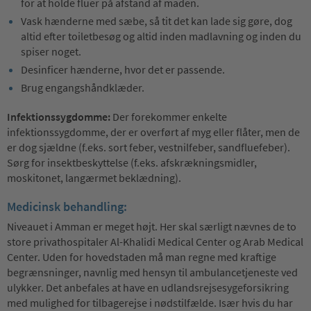
for at holde fluer på afstand af maden.
Vask hænderne med sæbe, så tit det kan lade sig gøre, dog
altid efter toiletbesøg og altid inden madlavning og inden du
spiser noget.
Desinficer hænderne, hvor det er passende.
Brug engangshåndklæder.
Infektionssygdomme:
Der forekommer enkelte
infektionssygdomme, der er overført af myg eller flåter, men de
er dog sjældne (f.eks. sort feber, vestnilfeber, sandfluefeber).
Sørg for insektbeskyttelse (f.eks. afskrækningsmidler,
moskitonet, langærmet beklædning).
Medicinsk behandling:
Niveauet i Amman er meget højt. Her skal særligt nævnes de to
store privathospitaler Al-Khalidi Medical Center og Arab Medical
Center. Uden for hovedstaden må man regne med kraftige
begrænsninger, navnlig med hensyn til ambulancetjeneste ved
ulykker. Det anbefales at have en udlandsrejsesygeforsikring
med mulighed for tilbagerejse i nødstilfælde. Især hvis du har