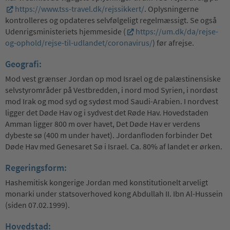
https://www.tss-travel.dk/rejssikkert/
. Oplysningerne
kontrolleres og opdateres selvfølgeligt regelmæssigt. Se også
Udenrigsministeriets hjemmeside (
https://um.dk/da/rejse-
og-ophold/rejse-til-udlandet/coronavirus/
) før afrejse.
Geografi:
Mod vest grænser Jordan op mod Israel og de palæstinensiske
selvstyrområder på Vestbredden, i nord mod Syrien, i nordøst
mod Irak og mod syd og sydøst mod Saudi-Arabien. I nordvest
ligger det Døde Hav og i sydvest det Røde Hav. Hovedstaden
Amman ligger 800 m over havet, Det Døde Hav er verdens
dybeste sø (400 m under havet). Jordanfloden forbinder Det
Døde Hav med Genesaret Sø i Israel. Ca. 80% af landet er ørken.
Regeringsform:
Hashemitisk kongerige Jordan med konstitutionelt arveligt
monarki under statsoverhoved kong Abdullah II. Ibn Al-Hussein
(siden 07.02.1999).
Hovedstad: