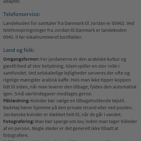
adapter.
Telefonservice:
Landekoden for samtaler fra Danmark til Jordan er 00962. Ved
telefonopringninger fra Jordan til Danmark er landekoden
0045. 0 før lokalnummeret bortfalder.
Land og folk:
Omgangsformer:
For jordanerne er den arabiske kultur og
gæstfrihed af stor betydning. Islam spiller en stor rolle i
samfundet. Ved selskabelige lejligheder serveres der ofte og
rigelige mængder arabisk kaffe. Hvis man ikke tipper koppen
lidt til siden, når man leverer den tilbage, fyldes den automatisk
igen. Små værtindegaver modtages gerne.
Påklædning:
Kvinder bør vælge en tilbageholdende tøjstil.
Badetøj hører hjemme på den private strand eller ved poolen.
Jordanske kvinder er dækket helt til, når de går i vandet.
Fotografering:
Man bør spørge om lov, inden man tager billeder
af en person. Nogle steder er det generelt ikke tilladt at
fotografere.