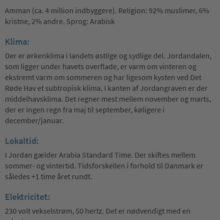
Amman (ca. 4 million indbyggere). Religion: 92% muslimer, 6%
kristne, 2% andre. Sprog: Arabisk
Klima:
Der er ørkenklima i landets østlige og sydlige del. Jordandalen,
som ligger under havets overflade, er varm om vinteren og
ekstremt varm om sommeren og har ligesom kysten ved Det
Røde Hav et subtropisk klima. I kanten af Jordangraven er der
middelhavsklima. Det regner mest mellem november og marts,
der er ingen regn fra maj til september, køligere i
december/januar.
Lokaltid:
I Jordan gælder Arabia Standard Time. Der skiftes mellem
sommer- og vintertid. Tidsforskellen i forhold til Danmark er
således +1 time året rundt.
Elektricitet:
230 volt vekselstrøm, 50 hertz. Det er nødvendigt med en