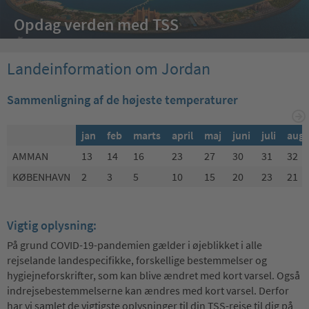
Opdag verden med TSS
Landeinformation om Jordan
Sammenligning af de højeste temperaturer
jan
feb
marts
april
maj
juni
juli
aug
AMMAN
13
14
16
23
27
30
31
32
KØBENHAVN
2
3
5
10
15
20
23
21
Vigtig oplysning:
På grund COVID-19-pandemien gælder i øjeblikket i alle
rejselande landespecifikke, forskellige bestemmelser og
hygiejneforskrifter, som kan blive ændret med kort varsel. Også
indrejsebestemmelserne kan ændres med kort varsel. Derfor
har vi samlet de vigtigste oplysninger til din TSS-rejse til dig på