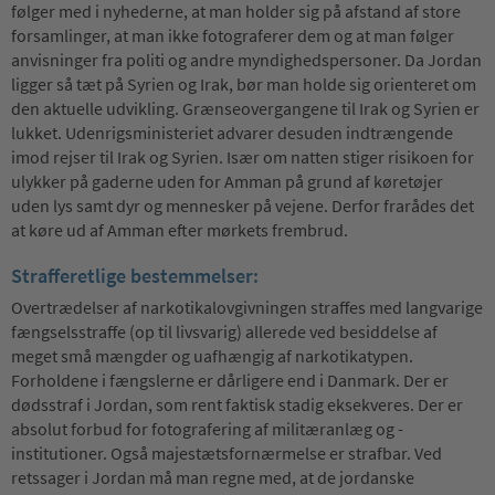
følger med i nyhederne, at man holder sig på afstand af store
forsamlinger, at man ikke fotograferer dem og at man følger
anvisninger fra politi og andre myndighedspersoner. Da Jordan
ligger så tæt på Syrien og Irak, bør man holde sig orienteret om
den aktuelle udvikling. Grænseovergangene til Irak og Syrien er
lukket. Udenrigsministeriet advarer desuden indtrængende
imod rejser til Irak og Syrien. Især om natten stiger risikoen for
ulykker på gaderne uden for Amman på grund af køretøjer
uden lys samt dyr og mennesker på vejene. Derfor frarådes det
at køre ud af Amman efter mørkets frembrud.
Strafferetlige bestemmelser:
Overtrædelser af narkotikalovgivningen straffes med langvarige
fængselsstraffe (op til livsvarig) allerede ved besiddelse af
meget små mængder og uafhængig af narkotikatypen.
Forholdene i fængslerne er dårligere end i Danmark. Der er
dødsstraf i Jordan, som rent faktisk stadig eksekveres. Der er
absolut forbud for fotografering af militæranlæg og -
institutioner. Også majestætsfornærmelse er strafbar. Ved
retssager i Jordan må man regne med, at de jordanske