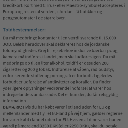
kreditkort. Kort med Cirrus- eller Maestro-symbolet accepteres i
Europa og resten af verden, i Jordan i få butikker og
pengeautomater i de større byer.
Toldbestemmelser:
Du må medbringe kontanter til en værdi svarende til 15.000
JOD. Beløb herudover skal deklareres hos de jordanske
toldmyndigheder. Grej til rejsebehov inklusive bærbar pc og
kamera må indføres i landet, men skal udføres igen. Du må
medbringe op til en liter alkohol, toldfri er desuden 200
cigaretter og 200 g tobak. Indførelse af våben, radioudstyr,
euforiserende stoffer og pornografi er forbudt. Ligeledes
forbudt er udførelse af antikviteter og koraller. Du finder
yderligere oplysninger vedrørende indførsel af varer hos
indrejselandets ambassade. Det er kun der, du får retsgyldig
information.
BEMÆRK:
Hvis du har købt varer i et land uden for EU og
mellemlander med fly i et EU-land på vej hjem, gælder reglerne
for varer købt i landet uden for EU. Hvis en af dine varer har en
værdi på mere end 3250 DKK (eller 2250 DKK), skal du betale