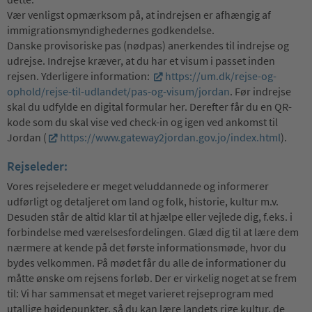
Vær venligst opmærksom på, at indrejsen er afhængig af
immigrationsmyndighedernes godkendelse.
Danske provisoriske pas (nødpas) anerkendes til indrejse og
udrejse. Indrejse kræver, at du har et visum i passet inden
rejsen. Yderligere information:
https://um.dk/rejse-og-
ophold/rejse-til-udlandet/pas-og-visum/jordan
. Før indrejse
skal du udfylde en digital formular her. Derefter får du en QR-
kode som du skal vise ved check-in og igen ved ankomst til
Jordan (
https://www.gateway2jordan.gov.jo/index.html
).
Rejseleder:
Vores rejseledere er meget veluddannede og informerer
udførligt og detaljeret om land og folk, historie, kultur m.v.
Desuden står de altid klar til at hjælpe eller vejlede dig, f.eks. i
forbindelse med værelsesfordelingen. Glæd dig til at lære dem
nærmere at kende på det første informationsmøde, hvor du
bydes velkommen. På mødet får du alle de informationer du
måtte ønske om rejsens forløb. Der er virkelig noget at se frem
til: Vi har sammensat et meget varieret rejseprogram med
utallige højdepunkter, så du kan lære landets rige kultur, de