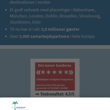
destinationer i verden
Et godt netværk med placeringer i København,
München, London, Dublin, Bruxelles, Strasbourg,
Stockholm, Oslo
Til nu har vi i alt:
2,5 millioner gæster
Over
2.000 samarbejdspartnere
i hele Europa