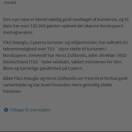
moské
Den nye rejse er blevet vældig godt modtaget af kunderne, og til
dato har over 132.000 gæster oplevet det skønne Nordcypern
med egne øjne.
Fikri Ataoglu, Cyperns turisme- og miljøminister, har udtrykt sin
taknemmelighed over TSS´ store støtte til turismen i
Nordcypern. Omvendt har Horst Zsifkovits, adm. direktør i RSD
Deutschland (TSS´ tyske selskab), takket ministeren for den
åbne og hjertelige gæstfrihed på Cypern.
Både Fikri Ataoglu og Horst Zsifkovits ser frem til et fortsat godt
samarbejde og har lovet hinanden mere gensidig støtte
fremover.
Tilbage til oversigten